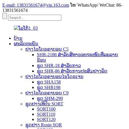
E-mail: 13831561674@vip.163.com
ໂທ/ WhatsApp/ WeChat: 86-
13831561674
ບ້ານ
ຜະລິດຕະພັນ
ຢາງໄຮໂດຣຄາບອນ C5
SHR-2186 ສຳລັບສີທາຮອຍຖະໜົນທີ່ລະລາຍ
ຮ້ອນ
ຊຸດ SHR-18 ສຳລັບກາວ
ຊຸດ SHR-86 ສຳລັບການປະສົມຢາງລົດ
ຢາງໄຮໂດຣຄາບອນໄຮໂດຣເຈນ
ຊຸດ SHA158
ຊຸດ SHB198
ຢາງໄຮໂດຣຄາບອນ C9
ຊຸດ SHM-299
ຊຸດຢາງເທີປີນ SORT
SORT100
SORT110
SORT120
ຊຸດຢາງ Rosin SOR