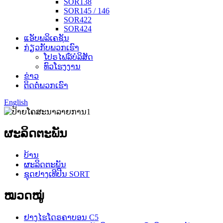
SOR138
SOR145 / 146
SOR422
SOR424
ແອັບພລິເຄຊັນ
ກ່ຽວກັບພວກເຮົາ
ໂປຣໄຟລ໌ບໍລິສັດ
ທົວໂຮງງານ
ຂ່າວ
ຕິດຕໍ່ພວກເຮົາ
English
ຜະລິດຕະພັນ
ບ້ານ
ຜະລິດຕະພັນ
ຊຸດຢາງເທີປີນ SORT
ໝວດໝູ່
ຢາງໄຮໂດຣຄາບອນ C5