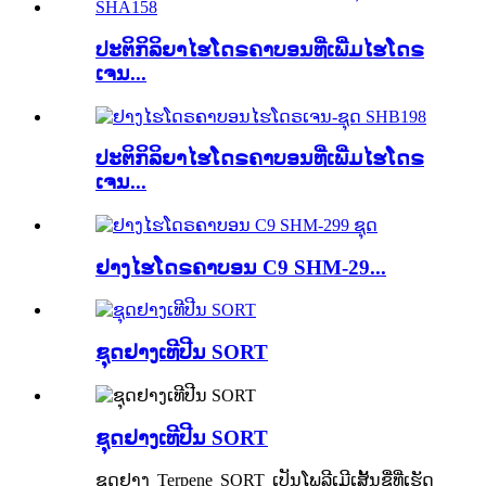
ປະຕິກິລິຍາໄຮໂດຣຄາບອນທີ່ເພີ່ມໄຮໂດຣ
ເຈນ...
ປະຕິກິລິຍາໄຮໂດຣຄາບອນທີ່ເພີ່ມໄຮໂດຣ
ເຈນ...
ຢາງໄຮໂດຣຄາບອນ C9 SHM-29...
ຊຸດຢາງເທີປີນ SORT
ຊຸດຢາງເທີປີນ SORT
ຊຸດຢາງ Terpene SORT ເປັນໂພລີເມີເສັ້ນຊື່ທີ່ເຮັດ