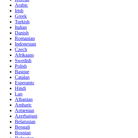
Arabic
Irish
Greek
Turkish
Italian
Danish
Romanian
Indonesian
Czech
Afrikaans
Swedish
Polish
Basque
Catalan
Esperanto
Hindi
Lao
Albanian
Amharic
Armenian
Azerbaijani
Belarusian
Bengali
Bosnian