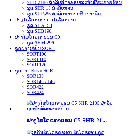
SHR-2186 ສຳລັບສີທາຮອຍຖະໜົນທີ່ລະລາຍຮ້ອນ
ຊຸດ SHR-18 ສຳລັບກາວ
ຊຸດ SHR-86 ສຳລັບການປະສົມຢາງລົດ
ຢາງໄຮໂດຣຄາບອນໄຮໂດຣເຈນ
ຊຸດ SHA158
ຊຸດ SHB198
ຢາງໄຮໂດຣຄາບອນ C9
ຊຸດ SHM-299
ຊຸດຢາງເທີປີນ SORT
SORT100
SORT110
SORT120
ຊຸດຢາງ Rosin SOR
SOR138
SOR145 / 146
SOR422
SOR424
ຢາງໄຮໂດຣຄາບອນ C5 SHR-21...