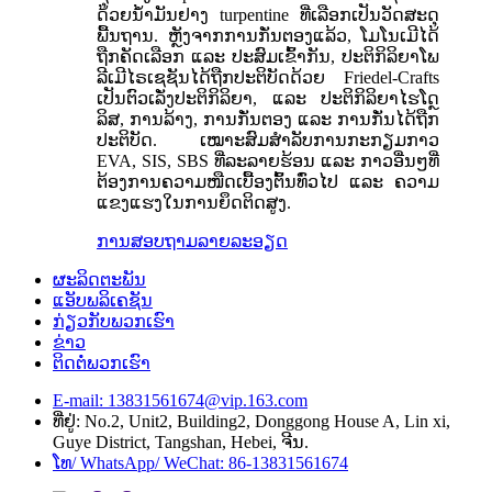
ດ້ວຍນ້ຳມັນຢາງ turpentine ທີ່ເລືອກເປັນວັດສະດຸ
ພື້ນຖານ. ຫຼັງຈາກການກັ່ນຕອງແລ້ວ, ໂມໂນເມີໄດ້
ຖືກຄັດເລືອກ ແລະ ປະສົມເຂົ້າກັນ, ປະຕິກິລິຍາໂພ
ລີເມີໄຣເຊຊັນໄດ້ຖືກປະຕິບັດດ້ວຍ Friedel-Crafts
ເປັນຕົວເລັ່ງປະຕິກິລິຍາ, ແລະ ປະຕິກິລິຍາໄຮໂດຼ
ລິສ, ການລ້າງ, ການກັ່ນຕອງ ແລະ ການກັ່ນໄດ້ຖືກ
ປະຕິບັດ. ເໝາະສົມສຳລັບການກະກຽມກາວ
EVA, SIS, SBS ທີ່ລະລາຍຮ້ອນ ແລະ ກາວອື່ນໆທີ່
ຕ້ອງການຄວາມໜືດເບື້ອງຕົ້ນທົ່ວໄປ ແລະ ຄວາມ
ແຂງແຮງໃນການຍຶດຕິດສູງ.
ການສອບຖາມ
ລາຍລະອຽດ
ຜະລິດຕະພັນ
ແອັບພລິເຄຊັນ
ກ່ຽວກັບພວກເຮົາ
ຂ່າວ
ຕິດຕໍ່ພວກເຮົາ
E-mail: 13831561674@vip.163.com
ທີ່ຢູ່: No.2, Unit2, Building2, Donggong House A, Lin xi,
Guye District, Tangshan, Hebei, ຈີນ.
ໂທ/ WhatsApp/ WeChat: 86-13831561674