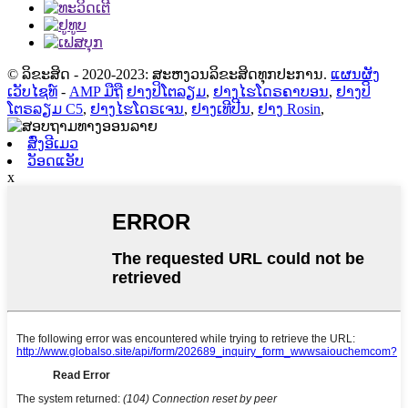
© ລິຂະສິດ - 2020-2023: ສະຫງວນລິຂະສິດທຸກປະການ.
ແຜນຜັງ
ເວັບໄຊທ໌
-
AMP ມືຖື
ຢາງປິໂຕລຽມ
,
ຢາງໄຮໂດຣຄາບອນ
,
ຢາງປິ
ໂຕຣລຽມ C5
,
ຢາງໄຮໂດຣເຈນ
,
ຢາງເທີປີນ
,
ຢາງ Rosin
,
ສົ່ງອີເມວ
ວັອດແອັບ
x