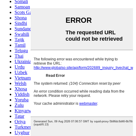
Somali
Samoan
Scots Gaelic
Shona
Sindhi
Sundanese
Swahili
Tajik
Tamil
Telugu
Thai
Ukrainian
Urdu
Uzbek
Vietnamese
Welsh
Xhosa
Yiddish
Yoruba
Zulu
Kinyarwanda
Tatar
Oriya
Turkmen
Uyghur